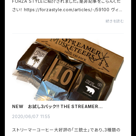
FORZA STYLEに紹介されました。是非記事をごらんくだ
さい！ https://forzastyle.com/articles/-/59100 ヴィン
テージダークロースト コーヒー VINTAGE DARK ROAS
続きを読む
T ５PACK 挽いた豆 （ブラジル・コロンビア）...
NEW お試し3パック!! THE STREAMER
MUSKETEERSの登場です！
2020/06/07 11:55
ストリーマーコーヒー大好評の「三銃士」であり、3種類の