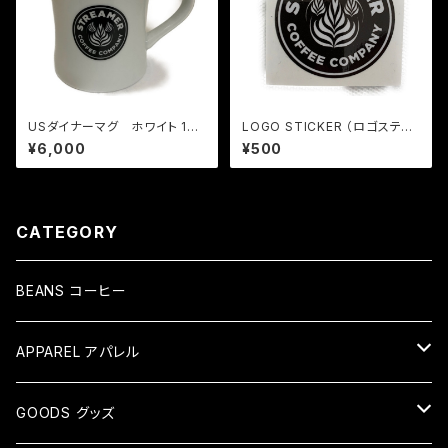
USダイナーマグ ホワイト 10o
LOGO STICKER （ロゴステッ
z
カー）丸抜き
¥6,000
¥500
CATEGORY
BEANS コーヒー
APPAREL アパレル
TEE Tシャツ
GOODS グッズ