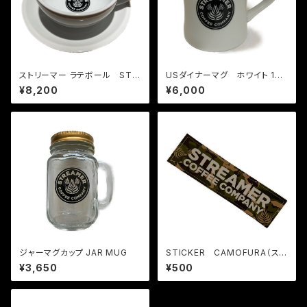
ストリーマー ラテボール STR
USダイナーマグ ホワイト 10o
EAMER LATTE BOWL 12oz
z
¥8,200
¥6,000
ジャーマグカップ JAR MUG
STICKER CAMOFURA（ステ
ッカー・迷彩柄）枠抜き 各色¥4
¥3,650
¥500
40