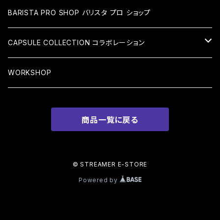
CAP キャップ
BOTTLE ボトル
BARISTA PRO SHOP バリスタ プロ ショップ
MUG マグカップ
CAPSULE COLLECTION コラボレーション
BAG バッグ
BREAD MAKER SILVER ACCESSORIES
WORKSHOP
BRACELET ブレスレット
STICKER ステッカー
商品一覧に戻る
EARRING ピアス・イヤリング
OTHERS その他アイテム
NECKLACE ネックレス
BARISTA HAND PRINT バリスタハンドプリント
© STREAMER E-STORE
Powered by
BLACK×BLACK SERIES