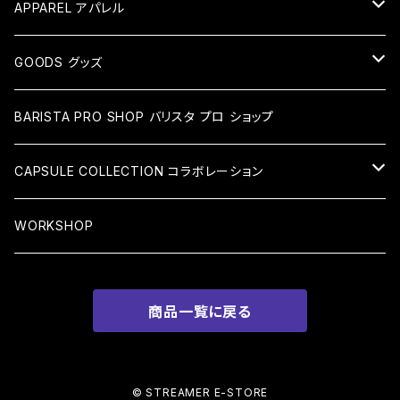
APPAREL アパレル
TEE Tシャツ
GOODS グッズ
CAP キャップ
BOTTLE ボトル
BARISTA PRO SHOP バリスタ プロ ショップ
MUG マグカップ
CAPSULE COLLECTION コラボレーション
BAG バッグ
BREAD MAKER SILVER ACCESSORIES
WORKSHOP
BRACELET ブレスレット
STICKER ステッカー
商品一覧に戻る
EARRING ピアス・イヤリング
OTHERS その他アイテム
NECKLACE ネックレス
BARISTA HAND PRINT バリスタハンドプリント
© STREAMER E-STORE