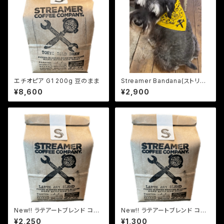
エチオピア G1 200g 豆のまま
Streamer Bandana(ストリー
マーバンダナ）４色展開
¥8,600
¥2,900
New!! ラテアートブレンド コー
New!! ラテアートブレンド コー
ヒー LATTE ART BLEND 2
ヒー LATTE ART BLEND 10
¥2,250
¥1,300