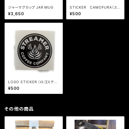
ジャーマグカップ JAR MUG
STICKER CAMOFURA（ステ
ッカー・迷彩柄）枠抜き 各色¥4
¥3,650
¥500
40
LOGO STICKER （ロゴステッ
カー）丸抜き
¥500
その他の商品