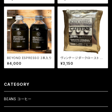
00g 豆のまま（ブラジル・ベトナ
0g 豆のまま（ブラジル・ベトナ
ム）
ム）
BEYOND ESPRESSO 2本入り
ヴィンテージダークロースト コ
ーヒー VINTAGE DARK ROA
¥4,000
¥3,150
ST 10 PACK入り 挽いた豆 （ブ
ラジル・ベトナム）
CATEGORY
BEANS コーヒー